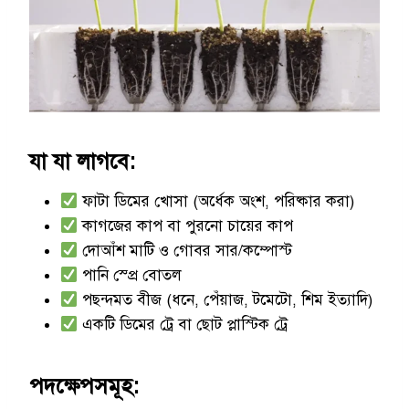
যা যা লাগবে:
ফাটা ডিমের খোসা (অর্ধেক অংশ, পরিষ্কার করা)
কাগজের কাপ বা পুরনো চায়ের কাপ
দোআঁশ মাটি ও গোবর সার/কম্পোস্ট
পানি স্প্রে বোতল
পছন্দমত বীজ (ধনে, পেঁয়াজ, টমেটো, শিম ইত্যাদি)
একটি ডিমের ট্রে বা ছোট প্লাস্টিক ট্রে
পদক্ষেপসমূহ: