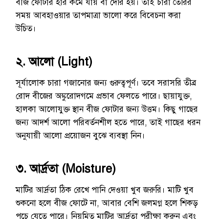
বীজ ফোটার হার কমে যায় বা দেরি হয়। তাই চারা তৈরির
সময় আবহাওয়ার তাপমাত্রা ভালো করে বিবেচনা করা
উচিত।
২. আলো (Light)
সূর্যালোক চারা গজানোর জন্য গুরুত্বপূর্ণ। তবে সরাসরি তীব্র
রোদ বীজের অঙ্কুরোদগমে প্রভাব ফেলতে পারে। ছায়াযুক্ত,
হালকা আলোযুক্ত স্থান বীজ ফোটার জন্য উত্তম। কিছু গাছের
জন্য আদর্শ আলো পরিবর্তনশীল হতে পারে, তাই গাছের ধরন
অনুযায়ী আলো প্রয়োজন বুঝে ব্যবস্থা নিন।
৩. আর্দ্রতা (Moisture)
মাটির আর্দ্রতা ঠিক রেখে পানি দেওয়া খুব জরুরি। মাটি খুব
শুকনো হলে বীজ ফোটে না, আবার বেশি জলমগ্ন হলে শিকড়
পচে যেতে পারে। নিয়মিত মাটির আর্দ্রতা পরীক্ষা করুন এবং