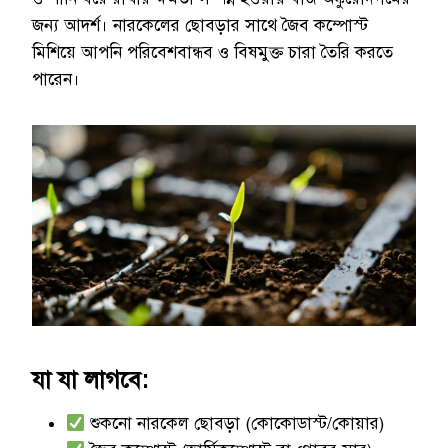
জন্য আদর্শ। নারকেলের ছোবড়ার সাথে জৈব কম্পোস্ট
মিশিয়ে আপনি পরিবেশবান্ধব ও বিষমুক্ত চারা তৈরি করতে
পারেন।
যা যা লাগবে:
শুকনো নারকেল ছোবড়া (কোকোডাস্ট/কোয়ার)