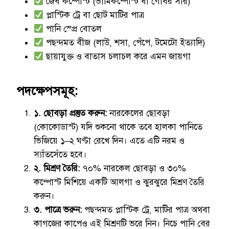
জৈব কম্পোস্ট (ভার্মিকম্পোস্ট বা গোবর সার)
প্লাস্টিক ট্রে বা ছোট মাটির পাত্র
পানি স্প্রে বোতল
পছন্দমত বীজ (লাউ, শসা, পেঁপে, টমেটো ইত্যাদি)
ছায়াযুক্ত ও বাতাস চলাচল করে এমন জায়গা
পদক্ষেপসমূহ:
১. ছোবড়া প্রস্তুত করুন:
নারকেলের ছোবড়া
(কোকোডাস্ট) যদি শুকনো থাকে তবে হালকা পানিতে
ভিজিয়ে ১–২ ঘণ্টা রেখে দিন। এতে এটি নরম ও
স্যাঁতসেঁতে হবে।
২. মিশ্রণ তৈরি:
৭০% নারকেল ছোবড়া ও ৩০%
কম্পোস্ট মিশিয়ে একটি আলগা ও ঝুরঝুরে মিশ্রণ তৈরি
করুন।
৩. পাত্রে ভরুন:
পছন্দমত প্লাস্টিক ট্রে, মাটির পাত্র অথবা
কাগজের কাপেও এই মিশ্রণটি ভরে নিন। নিচে পানি বের