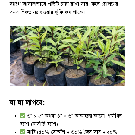
ব্যাগে আলাদাভাবে প্রতিটি চারা রাখা যায়, ফলে রোপণের
সময় শিকড় নষ্ট হওয়ার ঝুঁকি কম থাকে।
যা যা লাগবে:
৩” × ৫” অথবা ৪” × ৬” আকারের কালো পলিথিন
ব্যাগ (নার্সারি ব্যাগ)
মাটি (৫০% দোআঁশ + ৩০% জৈব সার + ২০%