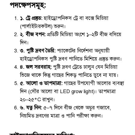
পদক্ষেপসমূহ:
১. ট্রে প্রস্তুত:
হাইড্রোপনিকস ট্রে বা বক্সে মিডিয়া
(পার্লাইট/রকউল) ভরুন।
২. বীজ বপন:
প্রতিটি মিডিয়া অংশে ১–২টি বীজ বসিয়ে
দিন।
৩. পুষ্টি দ্রবণ তৈরি:
প্যাকেটের নির্দেশনা অনুযায়ী
হাইড্রোপনিকস পুষ্টি দ্রবণ পানিতে মিশিয়ে প্রস্তুত করুন।
৪. জল সরবরাহ:
পুষ্টি দ্রবণ ট্রেতে ঢালুন যেন মিডিয়া
ভিজে থাকে কিন্তু গাছের শিকড় পানিতে ডুবে না যায়।
৫. আলো ও তাপমাত্রা:
গাছের উপযোগী আলোর ব্যবস্থা
দিন (সৌর আলো বা LED grow light)। তাপমাত্রা
২০–২৫°C রাখুন।
৬. যত্ন নিন:
৫–৭ দিনে বীজ থেকে অঙ্কুর গজাবে,
নিয়মিত দ্রবণের মাত্রা ও পানি পরীক্ষা করুন।