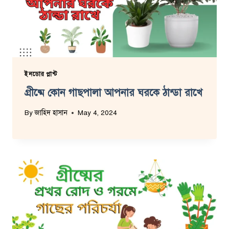
ইনডোর প্লান্ট
গ্রীষ্মে কোন গাছপালা আপনার ঘরকে ঠান্ডা রাখে
By
জাহিদ হাসান
May 4, 2024