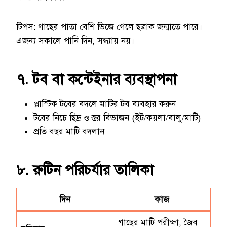
টিপস: গাছের পাতা বেশি ভিজে গেলে ছত্রাক জন্মাতে পারে।
এজন্য সকালে পানি দিন, সন্ধ্যায় নয়।
৭. টব বা কন্টেইনার ব্যবস্থাপনা
প্লাস্টিক টবের বদলে মাটির টব ব্যবহার করুন
টবের নিচে ছিদ্র ও স্তর বিভাজন (ইট/কয়লা/বালু/মাটি)
প্রতি বছর মাটি বদলান
৮. রুটিন পরিচর্যার তালিকা
দিন
কাজ
গাছের মাটি পরীক্ষা, জৈব