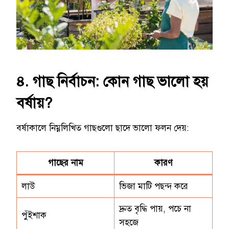
৪. গাছ নির্বাচন: কোন গাছ ভালো হয়
বর্ষায়?
বর্ষাকালে নিম্নলিখিত গাছগুলো ছাদে ভালো ফলন দেয়:
গাছের নাম
কারণ
লাউ
ভিজা মাটি পছন্দ করে
দ্রুত বৃদ্ধি পায়, পচে না
পুঁইশাক
সহজে