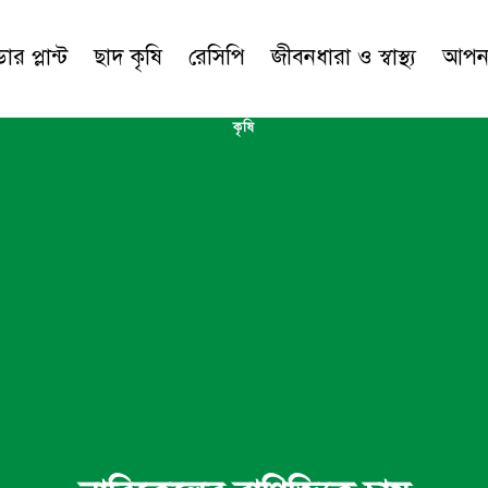
র প্লান্ট
ছাদ কৃষি
রেসিপি
জীবনধারা ও স্বাস্থ্য
আপনা
কৃষি