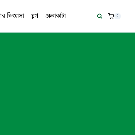
র জিজ্ঞাসা
ব্লগ
কেনাকাটা
0