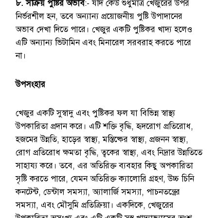
৮. সক্রিয় পুষ্টির অভাব
:- যদি কেউ শুধুমাত্র খেজুরের উপর
নির্ভরশীল হন, তবে অন্যান্য প্রয়োজনীয় পুষ্টি উপাদানের
অভাব দেখা দিতে পারে। খেজুর একটি পুষ্টিকর খাদ্য হলেও
এটি অন্যান্য ভিটামিন এবং মিনারেল সরবরাহ করতে পারে
না।
উপসংহার
খেজুর একটি সুস্বাদু এবং পুষ্টিকর ফল যা বিভিন্ন স্বাস্থ্য
উপকারিতা প্রদান করে। এটি শক্তি বৃদ্ধি, হৃদরোগ প্রতিরোধ,
হজমের উন্নতি, হাড়ের স্বাস্থ্য, মস্তিষ্কের স্বাস্থ্য, প্রজনন স্বাস্থ্য,
রোগ প্রতিরোধ ক্ষমতা বৃদ্ধি, ত্বকের স্বাস্থ্য, এবং নিদ্রার উন্নতিতে
সাহায্য করে। তবে, এর অতিরিক্ত ব্যবহার কিছু অপকারিতা
সৃষ্টি করতে পারে, যেমন অতিরিক্ত ক্যালোরি গ্রহণ, উচ্চ চিনি
কনটেন্ট, ডেন্টাল সমস্যা, অ্যালার্জি সমস্যা, পাচনতন্ত্রের
সমস্যা, এবং মৌসুমি প্রতিক্রিয়া। একদিকে, খেজুরের