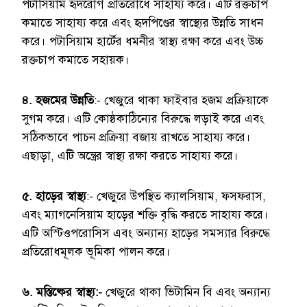
পটাসিয়াম হৃদরোগ প্রতিরোধে সাহায্য করে। এটি রক্তচাপ
কমাতে সাহায্য করে এবং হৃদপিণ্ডের স্বাস্থ্যের উন্নতি সাধন
করে। পটাসিয়াম হার্টের ধমনীর স্বাস্থ্য রক্ষা করে এবং উচ্চ
রক্তচাপ কমাতে সহায়ক।
৪. হজমের উন্নতি
:- খেজুরে থাকা ফাইবার হজম প্রক্রিয়াকে
সুগম করে। এটি কোষ্ঠকাঠিন্যের বিরুদ্ধে লড়াই করে এবং
সঠিকভাবে পাচন প্রক্রিয়া বজায় রাখতে সাহায্য করে।
এছাড়া, এটি অন্ত্রের স্বাস্থ্য রক্ষা করতে সাহায্য করে।
৫. হাড়ের স্বাস্থ্য
:- খেজুরে উপস্থিত ক্যালসিয়াম, ফসফরাস,
এবং ম্যাগনেসিয়াম হাড়ের শক্তি বৃদ্ধি করতে সাহায্য করে।
এটি অস্টিওপরোসিস এবং অন্যান্য হাড়ের সমস্যার বিরুদ্ধে
প্রতিরোধমূলক ভূমিকা পালন করে।
৬. মস্তিষ্কের স্বাস্থ্য:-
খেজুরে থাকা ভিটামিন বি এবং অন্যান্য