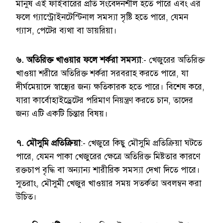
মানুষ এই ফাইবারের প্রতি সংবেদনশীল হতে পারে এবং এর
ফলে গ্যাস্ট্রোইনটেস্টিনাল সমস্যা সৃষ্টি হতে পারে, যেমন
গ্যাস, পেটের ব্যথা বা ডায়রিয়া।
৬. অতিরিক্ত খাওয়ার ফলে শর্করা সমস্যা
:- খেজুরের অতিরিক্ত
খাওয়া শরীরে অতিরিক্ত শর্করা সরবরাহ করতে পারে, যা
দীর্ঘমেয়াদে স্বাস্থ্যের জন্য ক্ষতিকারক হতে পারে। বিশেষ করে,
যারা কার্বোহাইড্রেটের পরিমাণ নিয়ন্ত্রণ করতে চান, তাদের
জন্য এটি একটি চিন্তার বিষয়।
৭. মৌসুমি প্রতিক্রিয়া
:- খেজুরে কিছু মৌসুমি প্রতিক্রিয়া ঘটতে
পারে, যেমন পাকা খেজুরের ক্ষেত্রে অতিরিক্ত মিষ্টতার কারণে
রক্তচাপ বৃদ্ধি বা অন্যান্য শারীরিক সমস্যা দেখা দিতে পারে।
সুতরাং, মৌসুমী খেজুর খাওয়ার সময় সতর্কতা অবলম্বন করা
উচিত।