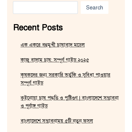
Search
Recent Posts
এক একরে বহুমুখী চাষাবাদ মডেল
কাজু বাদাম চাষ: সম্পূর্ণ গাইড ২০২৫
কৃষকদের জন্য সরকারি ভর্তুকি ও সুবিধা পাওয়ার
সম্পূর্ণ গাইড
কুইনোয়া চাষ পদ্ধতি ও পুষ্টিগুণ | বাংলাদেশে সম্ভাবনা
ও পূর্ণাঙ্গ গাইড
বাংলাদেশে সম্ভাবনাময় ৫টি নতুন ফসল