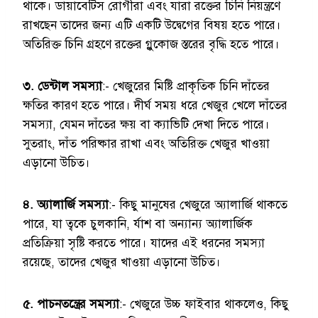
থাকে। ডায়াবেটিস রোগীরা এবং যারা রক্তের চিনি নিয়ন্ত্রণে
রাখছেন তাদের জন্য এটি একটি উদ্বেগের বিষয় হতে পারে।
অতিরিক্ত চিনি গ্রহণে রক্তের গ্লুকোজ স্তরের বৃদ্ধি হতে পারে।
৩. ডেন্টাল সমস্যা
:- খেজুরের মিষ্টি প্রাকৃতিক চিনি দাঁতের
ক্ষতির কারণ হতে পারে। দীর্ঘ সময় ধরে খেজুর খেলে দাঁতের
সমস্যা, যেমন দাঁতের ক্ষয় বা ক্যাভিটি দেখা দিতে পারে।
সুতরাং, দাঁত পরিষ্কার রাখা এবং অতিরিক্ত খেজুর খাওয়া
এড়ানো উচিত।
৪. অ্যালার্জি সমস্যা
:- কিছু মানুষের খেজুরে অ্যালার্জি থাকতে
পারে, যা ত্বকে চুলকানি, র্যাশ বা অন্যান্য অ্যালার্জিক
প্রতিক্রিয়া সৃষ্টি করতে পারে। যাদের এই ধরনের সমস্যা
রয়েছে, তাদের খেজুর খাওয়া এড়ানো উচিত।
৫. পাচনতন্ত্রের সমস্যা
:- খেজুরে উচ্চ ফাইবার থাকলেও, কিছু