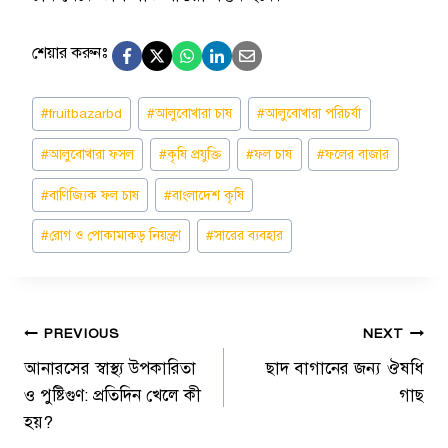
শেয়ার করুনঃ
Post
#
fruitbazarbd
#
আলুবোখারা চাষ
#
আলুবোখারা পরিচর্যা
Tags:
#
আলুবোখারা ফসল
#
কৃষি প্রযুক্তি
#
ফল চাষ
#
ফলের বাজার
#
বাণিজ্যিক ফল চাষ
#
বাংলাদেশ কৃষি
#
রোগ ও পোকামাকড় নিয়ন্ত্রণ
#
সারের ব্যবহার
Post
PREVIOUS
NEXT
আনারসের স্বাস্থ্য উপকারিতা
ছাদ বাগানের জন্য ঔষধি
navigation
ও পুষ্টিগুণ: প্রতিদিন খেলে কী
গাছ
হয়?