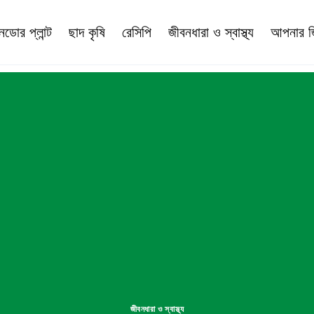
নডোর প্লান্ট
ছাদ কৃষি
রেসিপি
জীবনধারা ও স্বাস্থ্য
আপনার জি
জীবনধারা ও স্বাস্থ্য