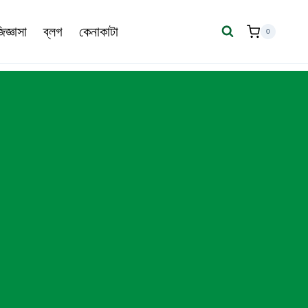
জ্ঞাসা
ব্লগ
কেনাকাটা
0