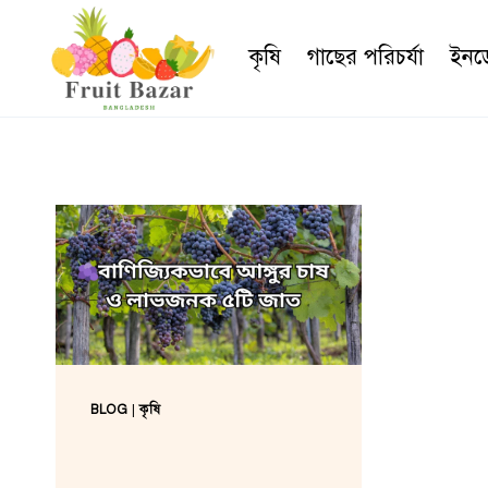
Skip
to
কৃষি
গাছের পরিচর্যা
ইনডো
content
BLOG
|
কৃষি