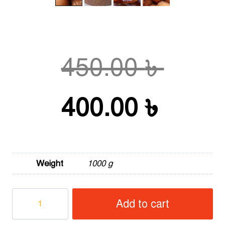
Origi
450.00
৳
price
Curre
400.00
৳
was:
price
Weight
1000 g
450.0
is:
খাঁটি
Add to cart
খেজুরের
গুড়