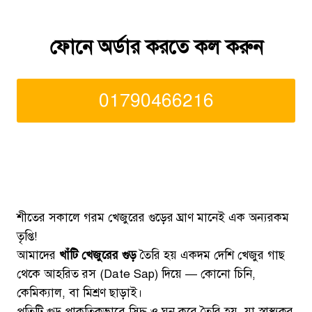
400.0
–
১০০%
ফোনে অর্ডার করতে কল করুন
বিশুদ্ধ
ও
প্রাকৃতিক
01790466216
|
Pure
Patali
Gura
quantity
শীতের সকালে গরম খেজুরের গুড়ের ঘ্রাণ মানেই এক অন্যরকম
তৃপ্তি!
আমাদের
খাঁটি খেজুরের গুড়
তৈরি হয় একদম দেশি খেজুর গাছ
থেকে আহরিত রস (Date Sap) দিয়ে — কোনো চিনি,
কেমিক্যাল, বা মিশ্রণ ছাড়াই।
প্রতিটি গুড় প্রাকৃতিকভাবে সিদ্ধ ও ঘন করে তৈরি হয়, যা স্বাস্থ্যকর