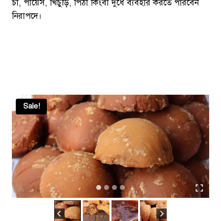
চা, পায়েস, খিচুড়ি, পিঠা কিংবা দুধে ব্যবহার করতে পারবেন
নিরাপদে।
Sale!