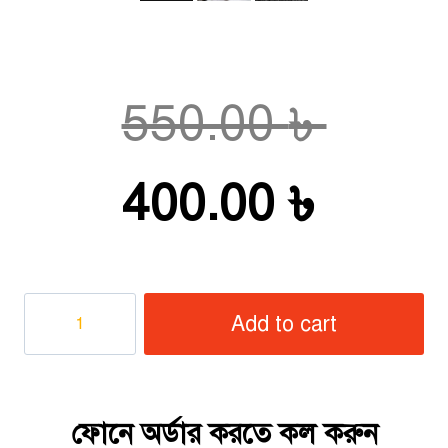
Origi
550.00
৳
price
Curre
400.00
৳
was:
price
কালোজিরা
Add to cart
তেল
550.0
is:
quantity
400.0
ফোনে অর্ডার করতে কল করুন