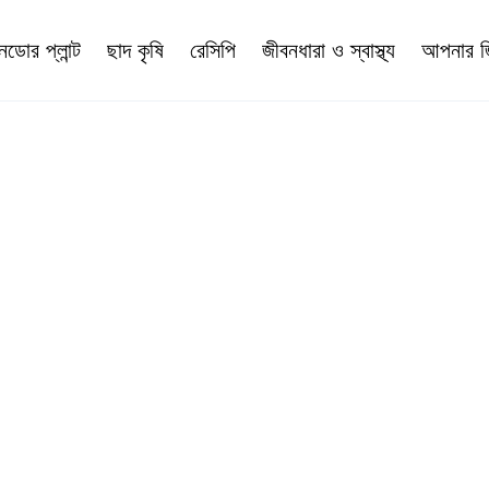
নডোর প্লান্ট
ছাদ কৃষি
রেসিপি
জীবনধারা ও স্বাস্থ্য
আপনার জি