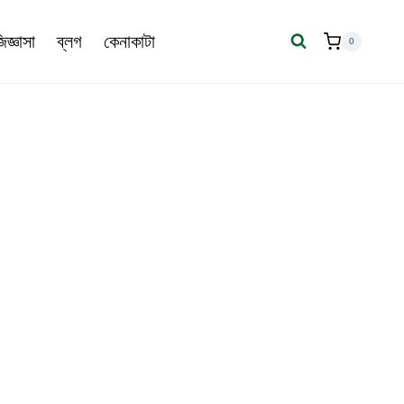
জ্ঞাসা
ব্লগ
কেনাকাটা
0