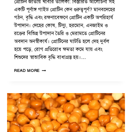
প্রোটিন জাতীয় খাবার তালিকা: বিস্তারিত আলোচনা সহ
একটি পূর্ণাঙ্গ গাইড প্রোটিন কেন গুরুত্বপূর্ণ? মানবদেহের
গঠন, বৃদ্ধি এবং রক্ষণাবেক্ষণে প্রোটিন একটি অপরিহার্য
উপাদান। দেহের কোষ, টিস্যু, হরমোন, এনজাইম ও
রক্তের বিভিন্ন উপাদান তৈরি ও মেরামতে প্রোটিনের
অবদান অনস্বীকার্য। প্রোটিনের ঘাটতি হলে দেহ দুর্বল
হয়ে পড়ে, রোগ প্রতিরোধ ক্ষমতা কমে যায় এবং
শিশুদের স্বাভাবিক বৃদ্ধি বাধাগ্রস্ত হয়।…
প্রো
READ MORE
টি
ন
জা
তী
য়
খা
বা
র
তা
লি