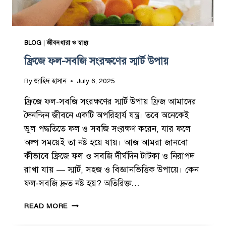
গু
ণ
:
প্র
BLOG
|
জীবনধারা ও স্বাস্থ্য
তি
ফ্রিজে ফল-সবজি সংরক্ষণের স্মার্ট উপায়
দি
ন
By
জাহিদ হাসান
July 6, 2025
খে
লে
ফ্রিজে ফল-সবজি সংরক্ষণের স্মার্ট উপায় ফ্রিজ আমাদের
কী
দৈনন্দিন জীবনে একটি অপরিহার্য যন্ত্র। তবে অনেকেই
হ
য়
ভুল পদ্ধতিতে ফল ও সবজি সংরক্ষণ করেন, যার ফলে
?
অল্প সময়েই তা নষ্ট হয়ে যায়। আজ আমরা জানবো
কীভাবে ফ্রিজে ফল ও সবজি দীর্ঘদিন টাটকা ও নিরাপদ
রাখা যায় — স্মার্ট, সহজ ও বিজ্ঞানভিত্তিক উপায়ে। কেন
ফল-সবজি দ্রুত নষ্ট হয়? অতিরিক্ত…
ফ্রি
READ MORE
জে
ফ