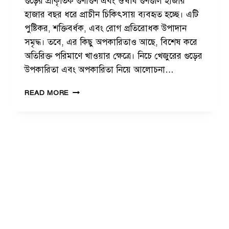
গুড়ের প্রাকৃতিক গুণাগুণ এবং ঔষধি গুণগুলি হাজার
হাজার বছর ধরে প্রাচীন চিকিৎসায় ব্যবহৃত হচ্ছে। এটি
পুষ্টিকর, শক্তিবর্ধক, এবং রোগ প্রতিরোধক উপাদান
সমৃদ্ধ। তবে, এর কিছু অপকারিতাও আছে, বিশেষ করে
অতিরিক্ত পরিমাণে খাওয়ার ক্ষেত্রে। নিচে খেজুরের গুড়ের
উপকারিতা এবং অপকারিতা নিয়ে আলোচনা…
খে
READ MORE
জু
রে
র
গু
ড়ে
র
উ
প
কা
রি
তা
ও