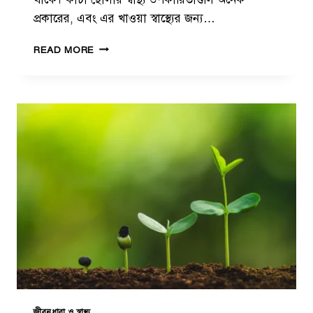
প্রকারের, এবং এর খাওয়া স্বাস্থ্যের জন্য…
কাঁ
READ MORE
চা
ছো
লা
খা
ও
য়া
র
উ
প
কা
রি
তা
জীবনধারা ও স্বাস্থ্য