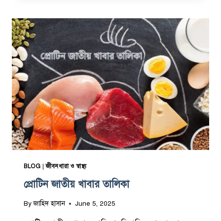
ল
-
স
ব
জি
সং
র
ক্ষ
ণে
র
স্মা
র্ট
উ
পা
য়
BLOG
|
জীবনধারা ও স্বাস্থ্য
প্রোটিন জাতীয় খাবার তালিকা
By
জাহিদ হাসান
June 5, 2025