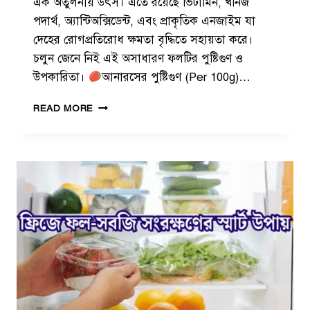
এক অতুলনীয় উৎস। এতে রয়েছে ভিটামিন, খনিজ
পদার্থ, অ্যান্টিঅক্সিডেন্ট, এবং প্রাকৃতিক এনজাইম যা
দেহের রোগপ্রতিরোধ ক্ষমতা বৃদ্ধিতে সহায়তা করে।
চলুন জেনে নিই এই অসাধারণ ফলটির পুষ্টিগুণ ও
উপকারিতা।
আনারসের পুষ্টিগুণ (Per 100g)…
আ
READ MORE
না
র
সে
র
স্বা
স্থ্য
উ
প
কা
রি
তা
ও
পু
ষ্টি